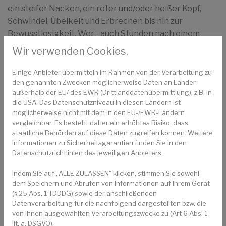
ein steifer Nacken, ein roter und/oder heißer Kopf,
Schwindel, Übelkeit und Erbrechen bis hin zur
Bewusstlosigkeit. Wer - auch Stunden nach einem
Aufenthalt in praller Sonne - diese Symptome zeigt,
Wir verwenden Cookies.
sollte sich an einem möglichst kühlen und
abgedunkelten Ort mit erhöhtem Oberkörper
Einige Anbieter übermitteln im Rahmen von der Verarbeitung zu
den genannten Zwecken möglicherweise Daten an Länder
hinlegen und den Kopf mit feuchten Tüchern kühlen.
außerhalb der EU/ des EWR (Drittlanddatenübermittlung), z.B. in
Viel trinken ist wichtig, in Absprache mit Ärztin oder
die USA. Das Datenschutzniveau in diesen Ländern ist
Arzt können auch Schmerzmittel eingenommen
möglicherweise nicht mit dem in den EU-/EWR-Ländern
werden. Sollte die oder der Betroffene das
vergleichbar. Es besteht daher ein erhöhtes Risiko, dass
staatliche Behörden auf diese Daten zugreifen können. Weitere
Bewusstsein verlieren oder sollten sich die
Informationen zu Sicherheitsgarantien finden Sie in den
Beschwerden schnell sehr verschlechtern, muss der
Datenschutzrichtlinien des jeweiligen Anbieters.
Rettungsdienst gerufen werden.
Indem Sie auf „ALLE ZULASSEN" klicken, stimmen Sie sowohl
dem Speichern und Abrufen von Informationen auf Ihrem Gerät
(§ 25 Abs. 1 TDDDG) sowie der anschließenden
Sie haben Fragen zu Hitzschlag und
Datenverarbeitung für die nachfolgend dargestellten bzw. die
Sonnenstich oder Ratgeber im Allgemeinen?
von Ihnen ausgewählten Verarbeitungszwecke zu (Art 6 Abs. 1
Gesundheits-Experten und -Expertinnen aus
lit. a. DSGVO).